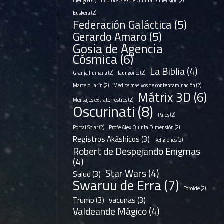
Elengoa
(2)
El profe Alex de Quinta Dimensión
(2)
Euskera
(2)
Federación Galáctica
(5)
Gerardo Amaro
(5)
Gosia de Agencia
Cósmica
(6)
La Biblia
(4)
Granja humana
(2)
Jaungoiko
(2)
Marcelo Larín
(2)
Medios masivos de contentaminación
(2)
Mátrix 3D
(6)
Mensajes extraterrestres
(2)
Oscurinati
(8)
Paios
(2)
Portal Solar
(2)
Profe Alex Quinta Dimensión
(2)
Registros Akáshicos
(3)
Religiones
(2)
Robert de Despejando Enigmas
(4)
Star Wars
(4)
Salud
(3)
Swaruu de Erra
(7)
Toroide
(2)
Trump
(3)
vacunas
(3)
Valdeande Mágico
(4)