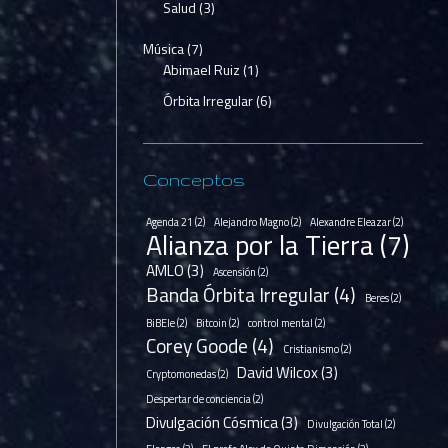
Salud
(3)
Música
(7)
Abimael Ruiz
(1)
Órbita Irregular
(6)
Conceptos
Agenda 21
(2)
Alejandro Magno
(2)
Alexandre Eleazar
(2)
Alianza por la Tierra
(7)
AMLO
(3)
Ascensión
(2)
Banda Órbita Irregular
(4)
Beres
(2)
BiBEle
(2)
Bitcoin
(2)
control mental
(2)
Corey Goode
(4)
Cristianismo
(2)
David Wilcox
(3)
Cryptomonedas
(2)
Despertar de conciencia
(2)
Divulgación Cósmica
(3)
Divulgación Total
(2)