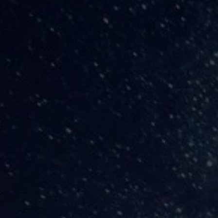
La conspiración de la salud
Editorial Abix
,
Salud
Por
Abimael
3 enero, 2019
La conspiración de la salud es parte de una agenda de domi
es negocio.