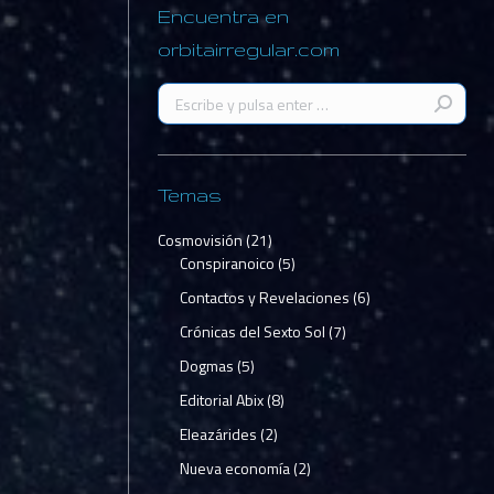
Encuentra en
orbitairregular.com
Buscar:
Temas
Cosmovisión
(21)
Conspiranoico
(5)
Contactos y Revelaciones
(6)
Crónicas del Sexto Sol
(7)
Dogmas
(5)
Editorial Abix
(8)
Eleazárides
(2)
a salud NO
Nueva economía
(2)