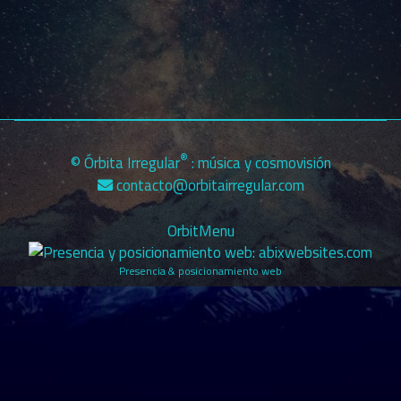
La conspiración de la salud es parte de una agenda de
dominación planetaria. La verdad oficial manipula
nuestra percepción. La salud NO es negocio.
®
© Órbita Irregular
: música y cosmovisión
contacto@orbitairregular.com
OrbitMenu
Presencia & posicionamiento web