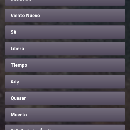
Viento Nuevo
Sé
Libera
Tiempo
Ady
Quasar
Muerto