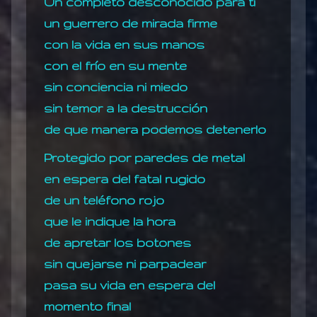
Un completo desconocido para tí
un guerrero de mirada firme
con la vida en sus manos
con el frío en su mente
sin conciencia ni miedo
sin temor a la destrucción
de que manera podemos detenerlo
Protegido por paredes de metal
en espera del fatal rugido
de un teléfono rojo
que le indique la hora
de apretar los botones
sin quejarse ni parpadear
pasa su vida en espera del
momento final