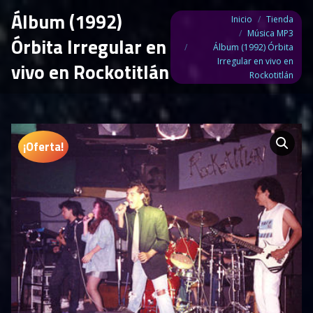
Álbum (1992)
Estás aquí:
Inicio
Tienda
Música MP3
Órbita Irregular en
Álbum (1992) Órbita
Irregular en vivo en
vivo en Rockotitlán
Rockotitlán
¡Oferta!