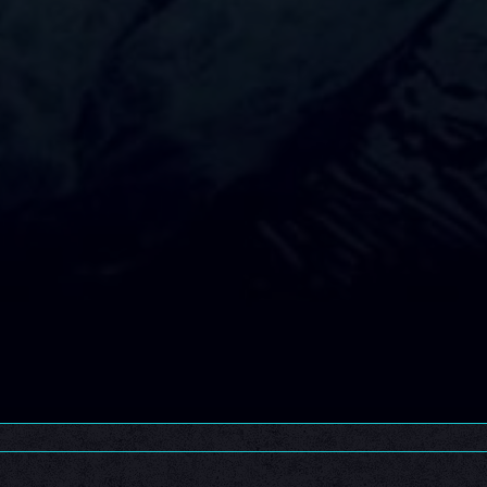
Abimael
24 septiembre, 2018
o, se acabaron las negociaciones. Los reptiles acorralados han 