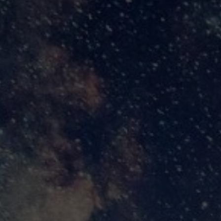
or
Abimael
11 mayo, 2020
puesto en Crónicas de una Pandemia Anunciada. Tras el humor sarc