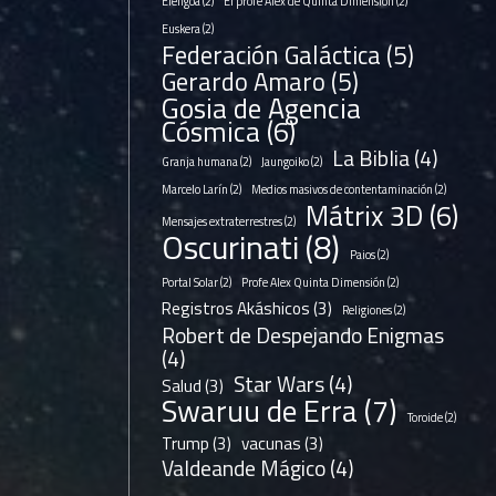
Elengoa
(2)
El profe Alex de Quinta Dimensión
(2)
Euskera
(2)
Federación Galáctica
(5)
Gerardo Amaro
(5)
Gosia de Agencia
Cósmica
(6)
La Biblia
(4)
Granja humana
(2)
Jaungoiko
(2)
Marcelo Larín
(2)
Medios masivos de contentaminación
(2)
Mátrix 3D
(6)
Mensajes extraterrestres
(2)
Oscurinati
(8)
Paios
(2)
Portal Solar
(2)
Profe Alex Quinta Dimensión
(2)
Registros Akáshicos
(3)
Religiones
(2)
Robert de Despejando Enigmas
(4)
Star Wars
(4)
Salud
(3)
Swaruu de Erra
(7)
Toroide
(2)
 reconocer
Trump
(3)
vacunas
(3)
Valdeande Mágico
(4)