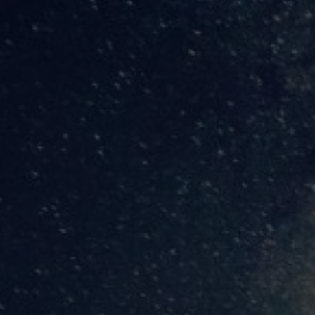
Predicciones de un futuro próximo
Conspiranoico
,
Editorial Abix
,
Nueva economía
,
Salud
P
Este pequeño artículo es continuación y resumen de lo ex
años de investigación.