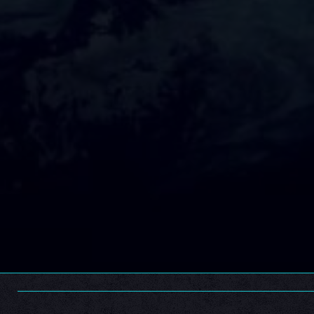
Batalla cósmica por América
Contactos y Revelaciones
,
Crónicas del Sexto Sol
Por
Batalla cósmica por América. Las prórrogas se han vencid
pedir refuerzos.