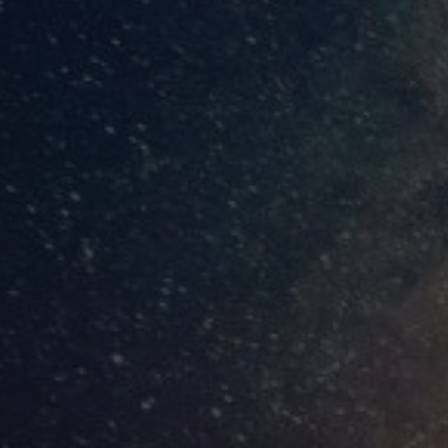
El retorno del Huey Tlatoani
Crónicas del Sexto Sol
Por
Abimael
19 diciembre, 20
La profecía del amanecer de una nueva era en 2012 se cump
al Huey Tlatoani.