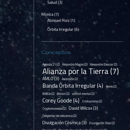
Salud
(3)
Música
(7)
Abimael Ruiz
(1)
Órbita Irregular
(6)
ástico hay
Conceptos
Agenda 21
(2)
Alejandro Magno
(2)
Alexandre Eleazar
(2)
Alianza por la Tierra
(7)
AMLO
(3)
Ascensión
(2)
Banda Órbita Irregular
(4)
Beres
(2)
BiBEle
(2)
Bitcoin
(2)
control mental
(2)
Corey Goode
(4)
Cristianismo
(2)
David Wilcox
(3)
Cryptomonedas
(2)
Despertar de conciencia
(2)
Divulgación Cósmica
(3)
Divulgación Total
(2)