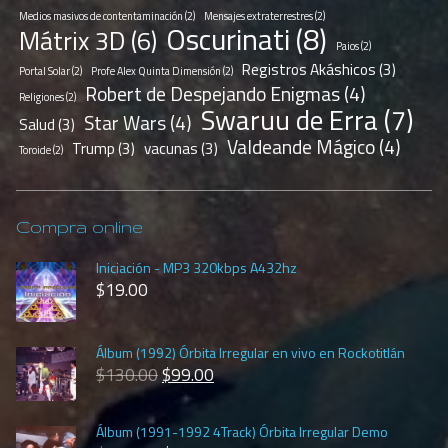
Medios masivos de contentaminación
(2)
Mensajes extraterrestres
(2)
Oscurinati
(8)
Mátrix 3D
(6)
Paios
(2)
Registros Akáshicos
(3)
Portal Solar
(2)
Profe Alex Quinta Dimensión
(2)
Robert de Despejando Enigmas
(4)
Religiones
(2)
Swaruu de Erra
(7)
Star Wars
(4)
Salud
(3)
Valdeande Mágico
(4)
Trump
(3)
vacunas
(3)
Toroide
(2)
Compra online
Iniciación - MP3 320kbps A432hz
$
19.00
Álbum (1992) Órbita Irregular en vivo en Rockotitlán
$
130.00
$
99.00
Álbum (1991-1992 4Track) Órbita Irregular Demo