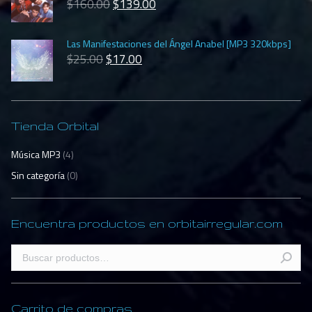
$
160.00
$
139.00
Las Manifestaciones del Ángel Anabel [MP3 320kbps]
$
25.00
$
17.00
Tienda Orbital
Música MP3
(4)
Sin categoría
(0)
Encuentra productos en orbitairregular.com
Carrito de compras