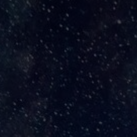
Las Manifestaciones del Ángel Anabel
Abimael Ruiz
Por
Abimael
26 diciembre, 2017
Las Manifestaciones del Ángel Anabel Descarga Mp3
320 kbsp alta calidad en orbitairregular.com a sólo 18
pesos Las Manifestaciones del Ángel Anabel es una
pieza de piano y hechizo compuesta y producida por
Abimael Ruiz, servidor, y dedicada a mi esposa
Anabel. Afinación especial A=432 hz, buscando un
cambio frecuencial armónico onda new age. Esta es…