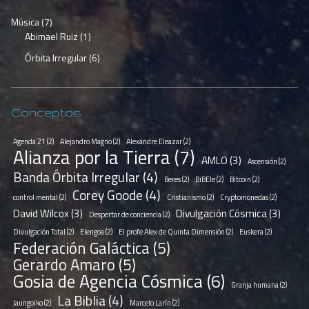
Música
(7)
Abimael Ruiz
(1)
Órbita Irregular
(6)
Conceptos
Agenda 21
(2)
Alejandro Magno
(2)
Alexandre Eleazar
(2)
Alianza por la Tierra
(7)
AMLO
(3)
Ascensión
(2)
Banda Órbita Irregular
(4)
Beres
(2)
BiBEle
(2)
Bitcoin
(2)
Corey Goode
(4)
control mental
(2)
Cristianismo
(2)
Cryptomonedas
(2)
David Wilcox
(3)
Divulgación Cósmica
(3)
Despertar de conciencia
(2)
Divulgación Total
(2)
Elengoa
(2)
El profe Alex de Quinta Dimensión
(2)
Euskera
(2)
Federación Galáctica
(5)
Gerardo Amaro
(5)
Gosia de Agencia Cósmica
(6)
Granja humana
(2)
La Biblia
(4)
Jaungoiko
(2)
Marcelo Larín
(2)