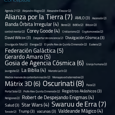
Agenda 21
(2)
Alejandro Magno
(2)
Alexandre Eleazar
(2)
Alianza por la Tierra
(7)
AMLO
(3)
Ascensión
(2)
Banda Órbita Irregular
(4)
Beres
(2)
BiBEle
(2)
Bitcoin
(2)
Corey Goode
(4)
control mental
(2)
Cristianismo
(2)
Cryptomonedas
(2)
David Wilcox
(3)
Divulgación Cósmica
(3)
Despertar de conciencia
(2)
Divulgación Total
(2)
Elengoa
(2)
El profe Alex de Quinta Dimensión
(2)
Euskera
(2)
Federación Galáctica
(5)
Gerardo Amaro
(5)
Gosia de Agencia Cósmica
(6)
Granja humana
(2)
La Biblia
(4)
Jaungoiko
(2)
Marcelo Larín
(2)
Medios masivos de contentaminación
(2)
Mensajes extraterrestres
(2)
Oscurinati
(8)
Mátrix 3D
(6)
Paios
(2)
Registros Akáshicos
(3)
Portal Solar
(2)
Profe Alex Quinta Dimensión
(2)
Robert de Despejando Enigmas
(4)
Religiones
(2)
Swaruu de Erra
(7)
Star Wars
(4)
Salud
(3)
Valdeande Mágico
(4)
Trump
(3)
vacunas
(3)
Toroide
(2)