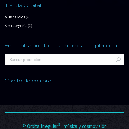
Tienda Orbital
Música MP3
(4)
Sin categoría
(0)
Encuentra productos en orbitairregular.com
Carrito de compras
®
© Órbita Irregular
: música y cosmovisión