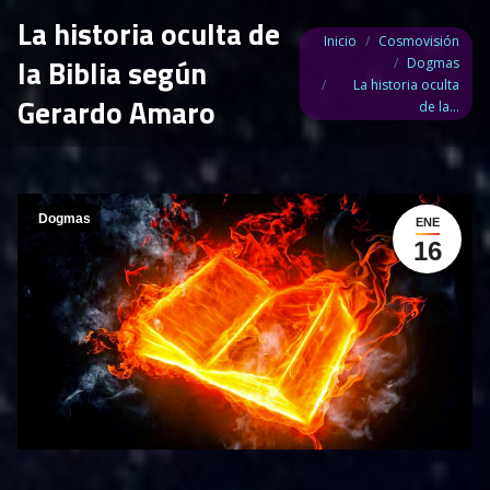
La historia oculta de
Estás aquí:
Inicio
Cosmovisión
la Biblia según
Dogmas
La historia oculta
Gerardo Amaro
de la…
Dogmas
ENE
16