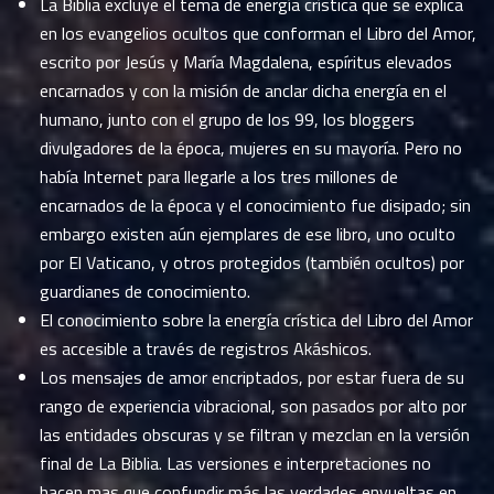
La Biblia excluye el tema de energía crística que se explica
en los evangelios ocultos que conforman el Libro del Amor,
escrito por Jesús y María Magdalena, espíritus elevados
encarnados y con la misión de anclar dicha energía en el
humano, junto con el grupo de los 99, los bloggers
divulgadores de la época, mujeres en su mayoría. Pero no
había Internet para llegarle a los tres millones de
encarnados de la época y el conocimiento fue disipado; sin
embargo existen aún ejemplares de ese libro, uno oculto
por El Vaticano, y otros protegidos (también ocultos) por
guardianes de conocimiento.
El conocimiento sobre la energía crística del Libro del Amor
es accesible a través de registros Akáshicos.
Los mensajes de amor encriptados, por estar fuera de su
rango de experiencia vibracional, son pasados por alto por
las entidades obscuras y se filtran y mezclan en la versión
final de La Biblia. Las versiones e interpretaciones no
hacen mas que confundir más las verdades envueltas en