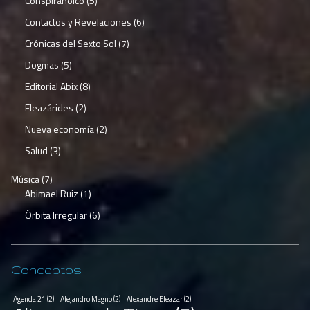
Conspiranoico
(5)
Contactos y Revelaciones
(6)
Crónicas del Sexto Sol
(7)
Dogmas
(5)
Editorial Abix
(8)
Eleazárides
(2)
Nueva economía
(2)
Salud
(3)
Música
(7)
Abimael Ruiz
(1)
Órbita Irregular
(6)
Conceptos
Agenda 21
(2)
Alejandro Magno
(2)
Alexandre Eleazar
(2)