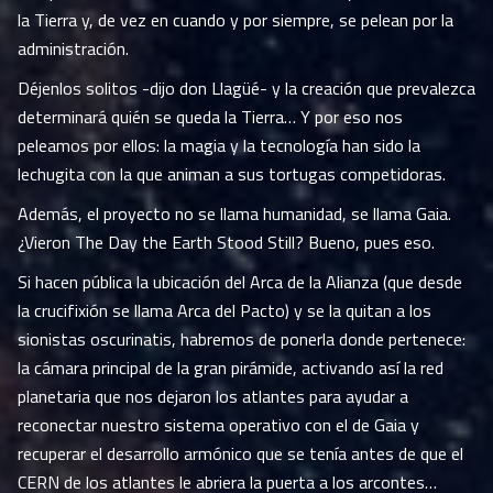
la Tierra y, de vez en cuando y por siempre, se pelean por la
administración.
Déjenlos solitos -dijo don Llagüé- y la creación que prevalezca
determinará quién se queda la Tierra… Y por eso nos
peleamos por ellos: la magia y la tecnología han sido la
lechugita con la que animan a sus tortugas competidoras.
Además, el proyecto no se llama humanidad, se llama Gaia.
¿Vieron The Day the Earth Stood Still? Bueno, pues eso.
Si hacen pública la ubicación del Arca de la Alianza (que desde
la crucifixión se llama Arca del Pacto) y se la quitan a los
sionistas oscurinatis, habremos de ponerla donde pertenece:
la cámara principal de la gran pirámide, activando así la red
planetaria que nos dejaron los atlantes para ayudar a
reconectar nuestro sistema operativo con el de Gaia y
recuperar el desarrollo armónico que se tenía antes de que el
CERN de los atlantes le abriera la puerta a los arcontes…