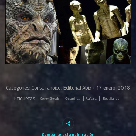
Categories:
Conspiranoico
,
Editorial Abix
17 enero, 2018
Etiquetas:
Corey Goode
Oscurinati
Rafapal
Reptilianos
Comparte esta publicación