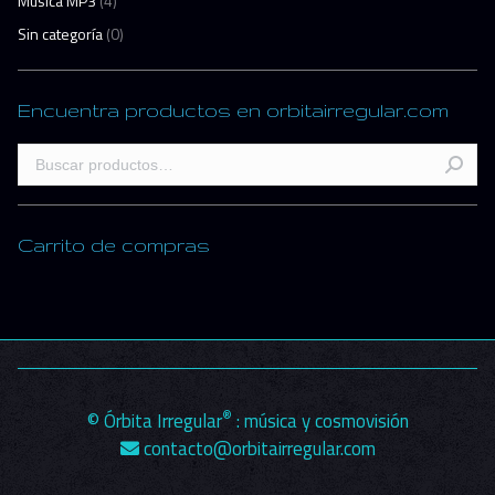
Música MP3
(4)
Sin categoría
(0)
Encuentra productos en orbitairregular.com
Carrito de compras
®
© Órbita Irregular
: música y cosmovisión
contacto@orbitairregular.com