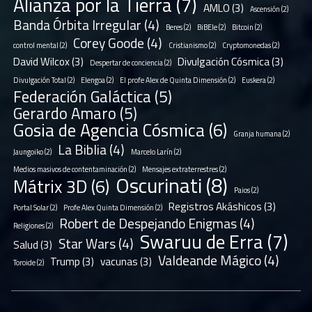
Alianza por la Tierra
(7)
AMLO
(3)
Ascensión
(2)
Banda Órbita Irregular
(4)
Beres
(2)
BiBEle
(2)
Bitcoin
(2)
Corey Goode
(4)
control mental
(2)
Cristianismo
(2)
Cryptomonedas
(2)
David Wilcox
(3)
Divulgación Cósmica
(3)
Despertar de conciencia
(2)
Divulgación Total
(2)
Elengoa
(2)
El profe Alex de Quinta Dimensión
(2)
Euskera
(2)
Federación Galáctica
(5)
Gerardo Amaro
(5)
Gosia de Agencia Cósmica
(6)
Granja humana
(2)
La Biblia
(4)
Jaungoiko
(2)
Marcelo Larín
(2)
Medios masivos de contentaminación
(2)
Mensajes extraterrestres
(2)
Oscurinati
(8)
Mátrix 3D
(6)
Paios
(2)
Registros Akáshicos
(3)
Portal Solar
(2)
Profe Alex Quinta Dimensión
(2)
Robert de Despejando Enigmas
(4)
Religiones
(2)
Swaruu de Erra
(7)
Star Wars
(4)
Salud
(3)
Valdeande Mágico
(4)
Trump
(3)
vacunas
(3)
Toroide
(2)