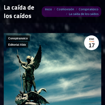
La caída de
Estás aquí:
Inicio
Cosmovisión
Conspiranoico
los caídos
La caída de los caídos
Conspiranoico
ENE
17
Editorial Abix