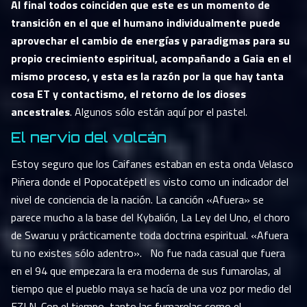
Al final todos coinciden que este es un momento de
transición en el que el humano individualmente puede
aprovechar el cambio de energías y paradigmas para su
propio crecimiento espiritual, acompañando a Gaia en el
mismo proceso, y esta es la razón por la que hay tanta
cosa ET y contactismo, el retorno de los dioses
ancestrales
. Algunos sólo están aquí por el pastel.
El nervio del volcán
Estoy seguro que los Caifanes estaban en esta onda Velasco
Piñera donde el Popocatépetl es visto como un indicador del
nivel de conciencia de la nación. La canción «Afuera» se
parece mucho a la base del Kybalión, La Ley del Uno, el choro
de Swaruu y prácticamente toda doctrina espiritual. «Afuera
tu no existes sólo adentro». No fue nada casual que fuera
en el 94 que empezara la era moderna de sus fumarolas, al
tiempo que el pueblo maya se hacía de una voz por medio del
EZLN. Con el tiempo, tanto las fumarolas como el