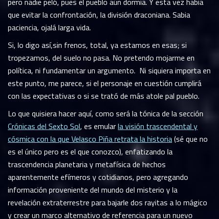
pero nadie peló, pues el pueblo aún dormía. Y esta vez había
que evitar la confrontación, la división draconiana. Sabia
paciencia, ojalá larga vida.
Si, lo digo así,sin frenos, total, ya estamos en esas; si
tropezamos, del suelo no pasa. No pretendo mojarme en
política, ni fundamentar un argumento. Ni siquiera importa en
este punto, me parece, si el personaje en cuestión cumplirá
con las expectativas o si se trató de más atole pal pueblo.
Lo que quisiera hacer aquí, como será la tónica de la sección
Crónicas del Sexto Sol
, es emular
la visión trascendental y
cósmica con la que Velasco Piña retrata la historia
(sé que no
es el único pero es el que conozco), enfatizando la
trascendencia planetaria y metafísica de hechos
aparentemente efímeros y cotidianos, pero agregando
información proveniente del mundo del misterio y la
revelación extraterrestre para bajarle dos rayitas a lo mágico
y crear un marco alternativo de referencia para un nuevo