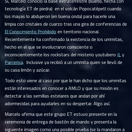
Si, Marcelo conoció la base extraterrestre (bueno, hecha con
tecnología ET de piedra) en el volcán Popocatépetl cuando
los mayas lo abdujeron (en buena onda) para hacerle una
limpia con cristales de cuarzo tras una gira de conferencias de
El Conocimiento Prohibido
en territorio nacional.
Recientemente ha confirmado la existencia de los ummitas,
hecho en el que se involucraron consciente o
inconscientemente los rockstars del misterio youtubero
JL
y
Parcerisa
. Inclusive ya recibió a un ummita quien se llevó de
su casa limón y azúcar.
Todo esto viene al caso por que le han dicho que los ummitas
están interesados en conocer a AMLO y que su misión es
detectar a las semillas estelares que andan por ahí
adormecidas para ayudarles en su despertar. Algo así.
Marcelo afirma que este grupo ET estuvo presente en la
ceremonia de entrega de bastón de mando y presenta la
siguiente imagen como una posible prueba (se la mandaron a