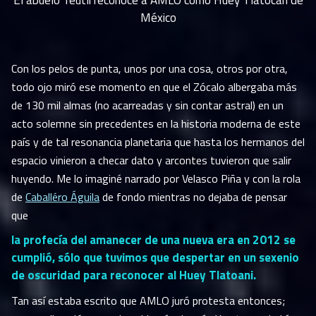
El abuelo Teutli reconoce a AMLO como Huey Tlatocán de
México
Con los pelos de punta, unos por una cosa, otros por otra,
todo ojo miró ese momento en que el Zócalo albergaba más
de 130 mil almas (no acarreadas y sin contar astral) en un
acto solemne sin precedentes en la historia moderna de este
país y de tal resonancia planetaria que hasta los hermanos del
espacio vinieron a checar dato y arcontes tuvieron que salir
huyendo. Me lo imaginé narrado por Velasco Piña y con la rola
de
Caballéro Águila
de fondo mientras no dejaba de pensar
que
la profecía del amanecer de una nueva era en 2012 se
cumplió, sólo que tuvimos que despertar en un sexenio
de oscuridad para reconocer al Huey Tlatoani.
Tan así estaba escrito que AMLO juró protesta entonces;