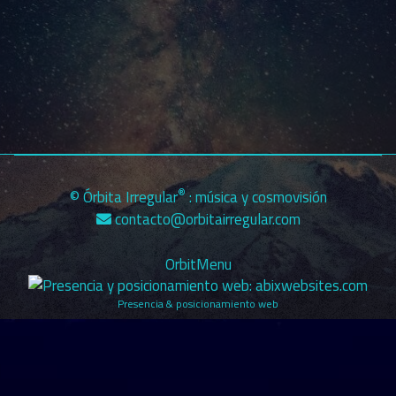
Sustituye Chrome por CryptoTab y comienza a minar
Bitcoin mientras navegas. Nunca antes fue más fácil.
Comparte tu link y crea tu propia red de minado.
Comienza YA.
®
© Órbita Irregular
: música y cosmovisión
contacto@orbitairregular.com
OrbitMenu
Presencia & posicionamiento web