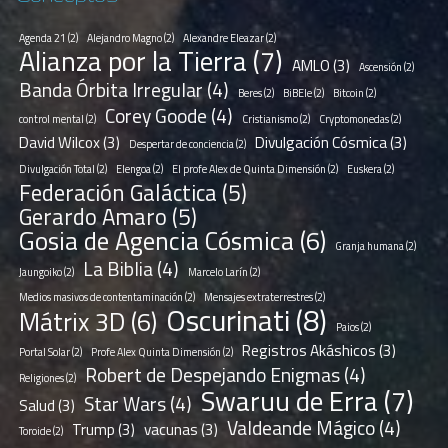
Agenda 21
(2)
Alejandro Magno
(2)
Alexandre Eleazar
(2)
Alianza por la Tierra
(7)
AMLO
(3)
Ascensión
(2)
Banda Órbita Irregular
(4)
Beres
(2)
BiBEle
(2)
Bitcoin
(2)
Corey Goode
(4)
control mental
(2)
Cristianismo
(2)
Cryptomonedas
(2)
David Wilcox
(3)
Divulgación Cósmica
(3)
Despertar de conciencia
(2)
Divulgación Total
(2)
Elengoa
(2)
El profe Alex de Quinta Dimensión
(2)
Euskera
(2)
Federación Galáctica
(5)
Gerardo Amaro
(5)
Gosia de Agencia Cósmica
(6)
Granja humana
(2)
La Biblia
(4)
Jaungoiko
(2)
Marcelo Larín
(2)
Medios masivos de contentaminación
(2)
Mensajes extraterrestres
(2)
Oscurinati
(8)
Mátrix 3D
(6)
Paios
(2)
Registros Akáshicos
(3)
Portal Solar
(2)
Profe Alex Quinta Dimensión
(2)
Robert de Despejando Enigmas
(4)
Religiones
(2)
Swaruu de Erra
(7)
Star Wars
(4)
Salud
(3)
Valdeande Mágico
(4)
Trump
(3)
vacunas
(3)
Toroide
(2)