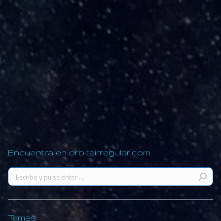
Ciencia oficial, el corral de la mente
Contactos y Revelaciones
,
Crónicas del Sexto Sol
,
Dogmas
Por
Abimael
30 septiembre, 2018
Ciencia oficial, el corral de la mente. Así lo ve nuestra
amiga Tygeteana de 17 años que, con la experiencia
de otras vidas y planos, nos jala las orejas.
Encuentra en orbitairregular.com
Buscar:
Temas